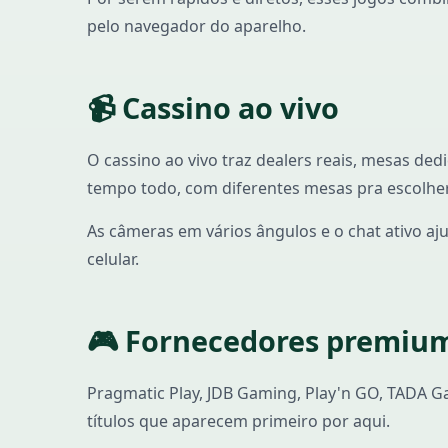
pelo navegador do aparelho.
📹 Cassino ao vivo
O cassino ao vivo traz dealers reais, mesas ded
tempo todo, com diferentes mesas pra escolher
As câmeras em vários ângulos e o chat ativo aj
celular.
🎮 Fornecedores premiu
Pragmatic Play, JDB Gaming, Play'n GO, TADA Gam
títulos que aparecem primeiro por aqui.