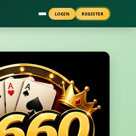
LOGIN
REGISTER