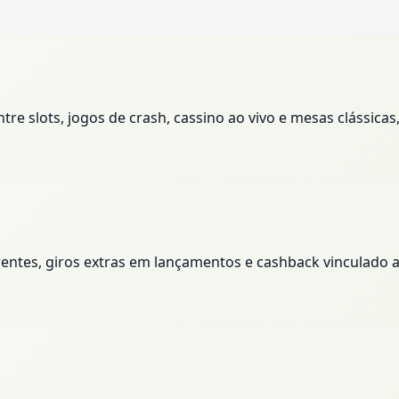
tre slots, jogos de crash, cassino ao vivo e mesas clássic
rentes, giros extras em lançamentos e cashback vinculado