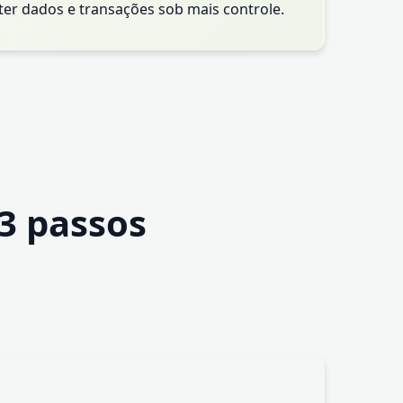
er dados e transações sob mais controle.
3 passos