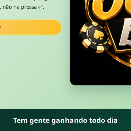
e, não na pressa ✅.
9
Tem gente ganhando todo dia