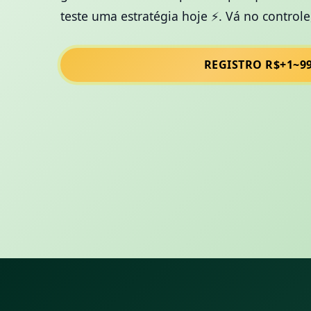
teste uma estratégia hoje ⚡️. Vá no control
REGISTRO R$+1~9