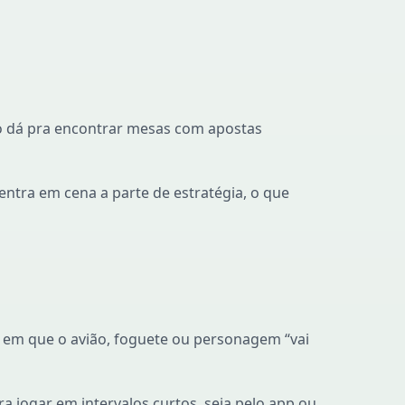
tão dá pra encontrar mesas com apostas
entra em cena a parte de estratégia, o que
 em que o avião, foguete ou personagem “vai
a jogar em intervalos curtos, seja pelo app ou