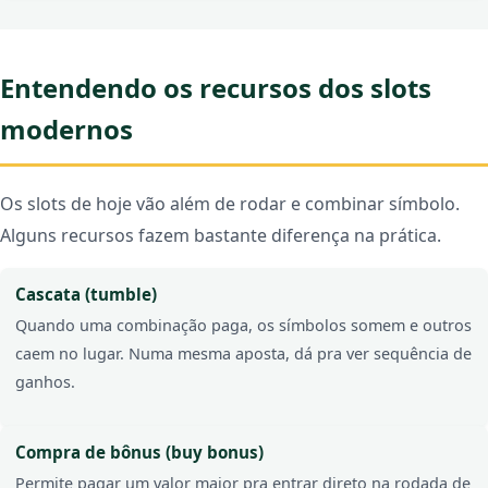
Entendendo os recursos dos slots
modernos
Os slots de hoje vão além de rodar e combinar símbolo.
Alguns recursos fazem bastante diferença na prática.
Cascata (tumble)
Quando uma combinação paga, os símbolos somem e outros
caem no lugar. Numa mesma aposta, dá pra ver sequência de
ganhos.
Compra de bônus (buy bonus)
Permite pagar um valor maior pra entrar direto na rodada de