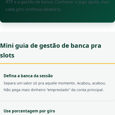
RTP e a gestão de banca. Conhecer o jogo ajuda, mas
cada giro continua aleatório.
Mini guia de gestão de banca pra
slots
Defina a banca da sessão
Separa um valor só pra aquele momento. Acabou, acabou.
Não pega mais dinheiro “emprestado” da conta principal.
Use porcentagem por giro