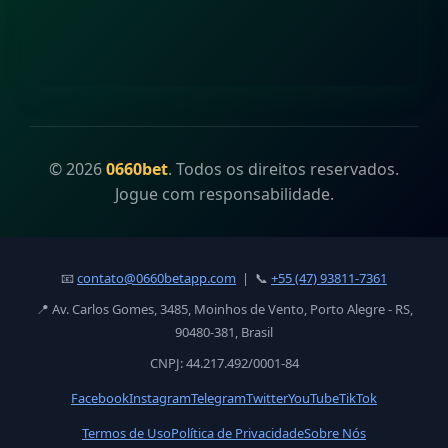
© 2026
0660bet
. Todos os direitos reservados.
Jogue com responsabilidade.
📧
contato@0660betapp.com
| 📞
+55 (47) 93811-7361
📍 Av. Carlos Gomes, 3485, Moinhos de Vento, Porto Alegre - RS,
90480-381, Brasil
CNPJ: 44.217.492/0001-84
Facebook
Instagram
Telegram
Twitter
YouTube
TikTok
Termos de Uso
Política de Privacidade
Sobre Nós