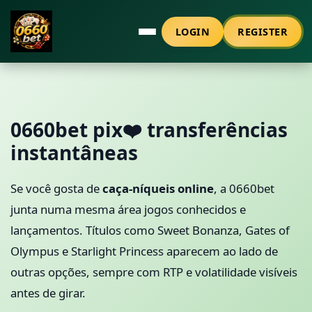
LOGIN
REGISTER
0660bet pix❤️ transferências
instantâneas
Se você gosta de
caça-níqueis online
, a 0660bet
junta numa mesma área jogos conhecidos e
lançamentos. Títulos como Sweet Bonanza, Gates of
Olympus e Starlight Princess aparecem ao lado de
outras opções, sempre com RTP e volatilidade visíveis
antes de girar.