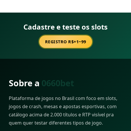
Cadastre e teste os slots
REGISTRO R$+1~99
Sobre a
0660bet
Plataforma de jogos no Brasil com foco em slots,
jogos de crash, mesas e apostas esportivas, com
catálogo acima de 2.000 títulos e RTP visível pra
quem quer testar diferentes tipos de jogo.