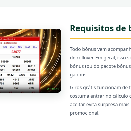
Requisitos de 
Todo bônus vem acompan
de rollover. Em geral, isso 
bônus (ou do pacote bônus+
ganhos.
Giros grátis funcionam de 
costuma entrar no cálculo d
aceitar evita surpresa mais
promocional.