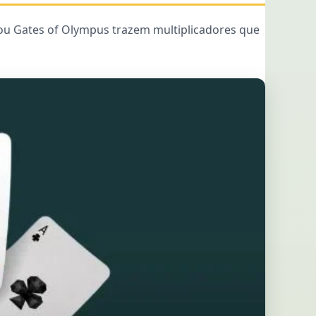
 ou Gates of Olympus trazem multiplicadores que