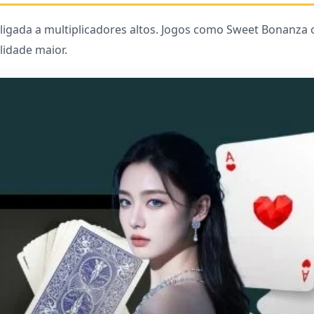
ligada a multiplicadores altos. Jogos como Sweet Bonanza
lidade maior.