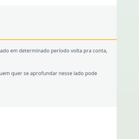
tado em determinado período volta pra conta,
 Quem quer se aprofundar nesse lado pode