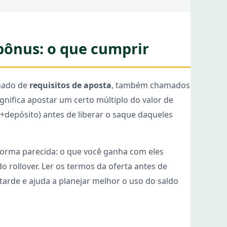
bônus: o que cumprir
hado de
requisitos de aposta
, também chamados
significa apostar um certo múltiplo do valor de
depósito) antes de liberar o saque daqueles
forma parecida: o que você ganha com eles
o rollover. Ler os termos da oferta antes de
 tarde e ajuda a planejar melhor o uso do saldo