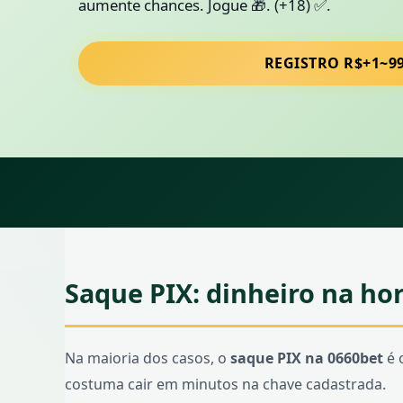
aumente chances. Jogue 🎁. (+18) ✅.
REGISTRO R$+1~9
Saque PIX: dinheiro na ho
Na maioria dos casos, o
saque PIX na 0660bet
é 
costuma cair em minutos na chave cadastrada.