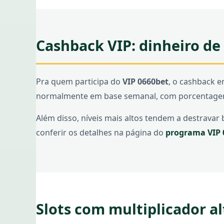
Cashback VIP: dinheiro de
Pra quem participa do
VIP 0660bet
, o cashback 
normalmente em base semanal, com porcentagem l
Além disso, níveis mais altos tendem a destrava
conferir os detalhes na página do
programa VIP 
Slots com multiplicador a