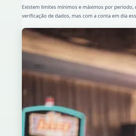
Existem limites mínimos e máximos por período, 
verificação de dados, mas com a conta em dia es