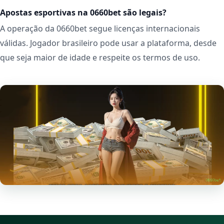
Apostas esportivas na 0660bet são legais?
A operação da 0660bet segue licenças internacionais
válidas. Jogador brasileiro pode usar a plataforma, desde
que seja maior de idade e respeite os termos de uso.