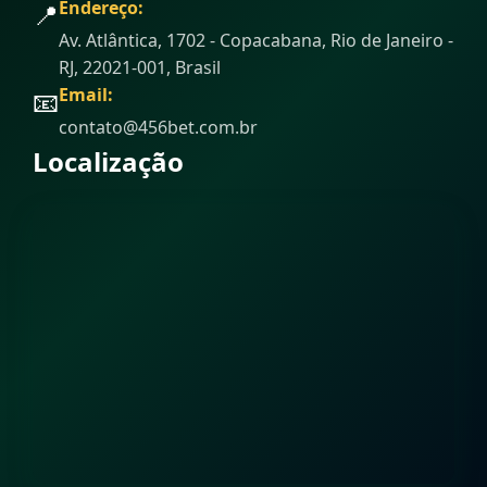
Endereço:
📍
Av. Atlântica, 1702 - Copacabana, Rio de Janeiro -
RJ, 22021-001, Brasil
Email:
📧
contato@456bet.com.br
Localização