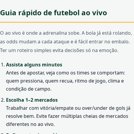
Guia rápido de futebol ao vivo
O ao vivo é onde a adrenalina sobe. A bola já está rolando,
as odds mudam a cada ataque e é fácil entrar no embalo.
Ter um roteiro simples evita decisões só na emoção.
Assista alguns minutos
Antes de apostar, veja como os times se comportam:
quem pressiona, quem recua, ritmo de jogo, clima e
condição de campo.
Escolha 1–2 mercados
Trabalhar com vitória/empate ou over/under de gols já
resolve bem. Evite fazer múltiplas cheias de mercados
diferentes no ao vivo.