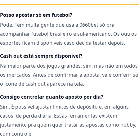
Posso apostar só em futebol?
Pode. Tem muita gente que usa a 0660bet só pra
acompanhar futebol brasileiro e sul‑americano. Os outros
esportes ficam disponíveis caso decida testar depois.
Cash out está sempre disponível?
Na maior parte dos jogos grandes, sim, mas não em todos
os mercados. Antes de confirmar a aposta, vale conferir se
o ícone de cash out aparece na tela.
Consigo controlar quanto aposto por dia?
Sim. É possível ajustar limites de depósito e, em alguns
casos, de perda diária. Essas ferramentas existem
justamente pra quem quer tratar as apostas como hobby,
com controle.