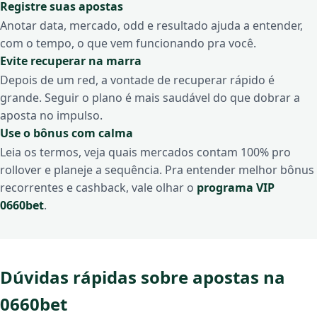
Registre suas apostas
Anotar data, mercado, odd e resultado ajuda a entender,
com o tempo, o que vem funcionando pra você.
Evite recuperar na marra
Depois de um red, a vontade de recuperar rápido é
grande. Seguir o plano é mais saudável do que dobrar a
aposta no impulso.
Use o bônus com calma
Leia os termos, veja quais mercados contam 100% pro
rollover e planeje a sequência. Pra entender melhor bônus
recorrentes e cashback, vale olhar o
programa VIP
0660bet
.
Dúvidas rápidas sobre apostas na
0660bet