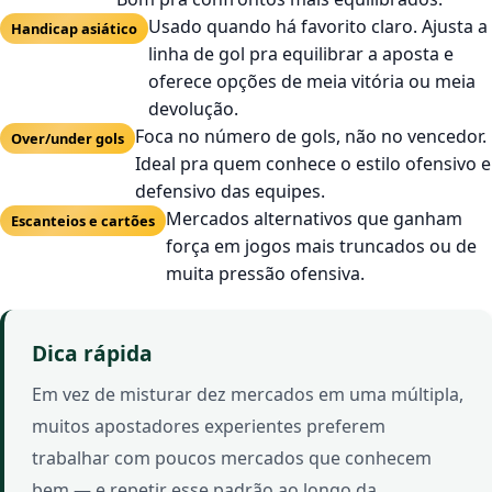
Usado quando há favorito claro. Ajusta a
Handicap asiático
linha de gol pra equilibrar a aposta e
oferece opções de meia vitória ou meia
devolução.
Foca no número de gols, não no vencedor.
Over/under gols
Ideal pra quem conhece o estilo ofensivo e
defensivo das equipes.
Mercados alternativos que ganham
Escanteios e cartões
força em jogos mais truncados ou de
muita pressão ofensiva.
Dica rápida
Em vez de misturar dez mercados em uma múltipla,
muitos apostadores experientes preferem
trabalhar com poucos mercados que conhecem
bem — e repetir esse padrão ao longo da